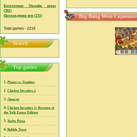
Бесплатные Онлайн игры
(392)
Big Bang West Скриншо
Прохождения игр (231)
Total games - 2216
Search
Top games
1.
Plants vs. Zombies
2.
Chicken Invaders 2
3.
Люксор
4.
Chicken Invaders 3: Revenge of
the Yolk Easter Edition
5.
Turbo Pizza
6.
Bubble Town