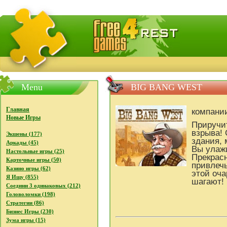
FreeGames4Rrest - Бесплатно скачать игры, бесплат
Menu
BIG BANG WEST
Главная
компани
Новые Игры
Приручи
взрыва!
Экшены (177)
здания, 
Аркады (45)
Вы улажи
Настольные игры (25)
Прекрасн
Карточные игры (50)
привлечь
Казино игры (62)
этой оча
Я Ищу (855)
шагают!
Соедини 3 одинаковых (212)
Головоломки (198)
Стратегии (86)
Бизнес Игры (230)
Зума игры (15)