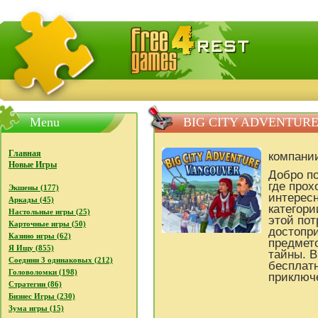
FreeGames4Rrest - Бесплатно скачать игры, бесплат
Menu
BIG CITY ADVENTUR
Главная
компани
Новые Игры
Добро по
где про
Экшены (177)
интересн
Аркады (45)
категори
Настольные игры (25)
этой пот
Карточные игры (50)
достопри
Казино игры (62)
предмето
Я Ищу (855)
тайны. В
Соедини 3 одинаковых (212)
бесплат
Головоломки (198)
приключе
Стратегии (86)
Бизнес Игры (230)
Зума игры (15)