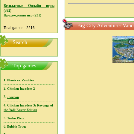
Бесплатные Онлайн игры
(392)
Прохождения игр (231)
Big City Adventure: Va
Total games - 2216
Search
Top games
1.
Plants vs. Zombies
2.
Chicken Invaders 2
3.
Люксор
4.
Chicken Invaders 3: Revenge of
the Yolk Easter Edition
5.
Turbo Pizza
6.
Bubble Town