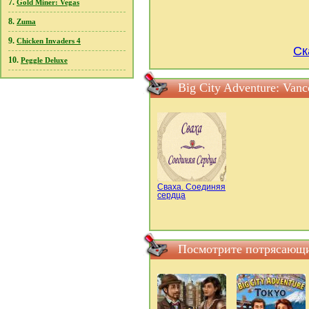
7.
Gold Miner: Vegas
8.
Zuma
9.
Chicken Invaders 4
Ск
10.
Peggle Deluxe
Big City Adventure: Van
Сваха. Соединяя
сердца
Посмотрите потрясающие