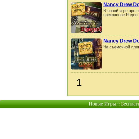
Nancy Drew Dos
В новой игре про п
прекрасное Родео 
Nancy Drew Dos
На съемочной пло
1
Новые Игры
::
Бесплат