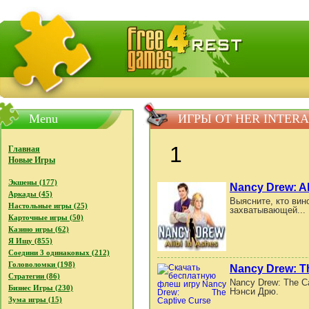
FreeGames4Rrest - Бесплатно скачать игры, бесплат
Menu
ИГРЫ ОТ HER INTER
1
Главная
Новые Игры
Экшены (177)
Nancy Drew: Al
Аркады (45)
Выясните, кто вин
Настольные игры (25)
захватывающей...
Карточные игры (50)
Казино игры (62)
Я Ищу (855)
Соедини 3 одинаковых (212)
Головоломки (198)
Nancy Drew: T
Стратегии (86)
Nancy Drew: The C
Бизнес Игры (230)
Нэнси Дрю.
Зума игры (15)