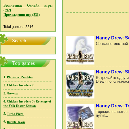
Бесплатные Онлайн игры
(392)
Прохождения игр (231)
Total games - 2216
Nancy Drew: S
Search
Согласно местной 
Top games
Nancy Drew: S
1.
Встречайте одну и
Plants vs. Zombies
Drew» пополнилась
2.
Chicken Invaders 2
3.
Люксор
4.
Chicken Invaders 3: Revenge of
Nancy Drew: Tra
the Yolk Easter Edition
Торнадо является,
5.
Turbo Pizza
пути!...
6.
Bubble Town