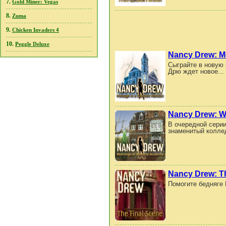
7.
Gold Miner: Vegas
8.
Zuma
9.
Chicken Invaders 4
10.
Peggle Deluxe
Nancy Drew: M
Сыграйте в новую 
Дрю ждет новое...
Nancy Drew: W
В очередной серии
знаменитый коллед
Nancy Drew: T
Помогите бедняге 