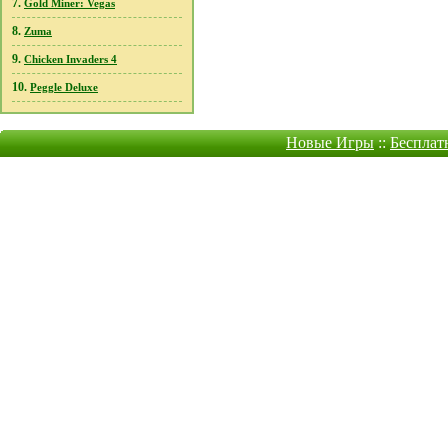
7.
Gold Miner: Vegas
8.
Zuma
9.
Chicken Invaders 4
10.
Peggle Deluxe
Новые Игры
::
Бесплат