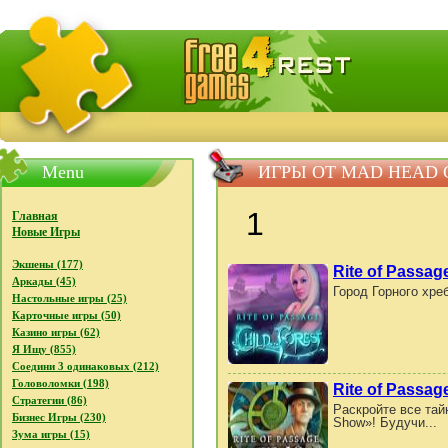
FreeGames4Rrest - Бесплатно скачать игры, бесплат
Menu
ИГРЫ ОТ MAD HEAD
1
Главная
Новые Игры
Экшены (177)
Rite of Passage
Аркады (45)
Город Горного хре
Настольные игры (25)
Карточные игры (50)
Казино игры (62)
Я Ищу (855)
Соедини 3 одинаковых (212)
Головоломки (198)
Rite of Passag
Стратегии (86)
Раскройте все тай
Бизнес Игры (230)
Show»! Будучи...
Зума игры (15)