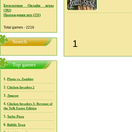
Бесплатные Онлайн игры
(392)
Прохождения игр (231)
Total games - 2216
1
Search
Top games
1.
Plants vs. Zombies
2.
Chicken Invaders 2
3.
Люксор
4.
Chicken Invaders 3: Revenge of
the Yolk Easter Edition
5.
Turbo Pizza
6.
Bubble Town