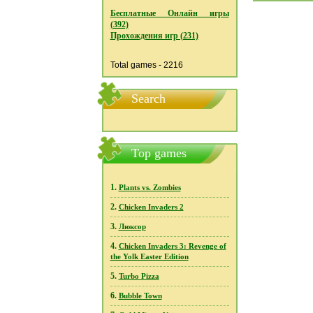
Бесплатные Онлайн игры
(392)
Прохождения игр (231)
Total games - 2216
Search
Top games
1.
Plants vs. Zombies
2.
Chicken Invaders 2
3.
Люксор
4.
Chicken Invaders 3: Revenge of
the Yolk Easter Edition
5.
Turbo Pizza
6.
Bubble Town