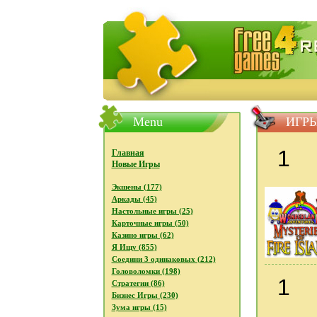
FreeGames4Rrest - Бесплатно с
Menu
ИГРЫ
1
Главная
Новые Игры
Экшены (177)
Аркады (45)
Настольные игры (25)
Карточные игры (50)
Казино игры (62)
Я Ищу (855)
Соедини 3 одинаковых (212)
Головоломки (198)
1
Стратегии (86)
Бизнес Игры (230)
Зума игры (15)