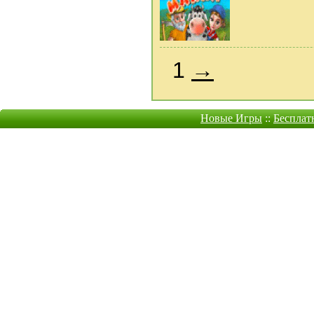
1
→
Новые Игры
::
Бесплат