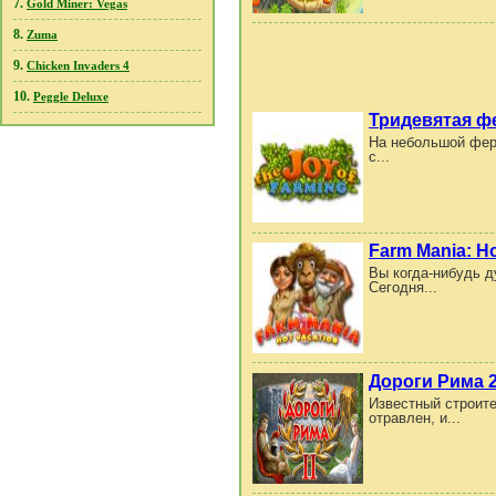
7.
Gold Miner: Vegas
8.
Zuma
9.
Chicken Invaders 4
10.
Peggle Deluxe
Тридевятая ф
На небольшой ферм
с...
Farm Mania: Ho
Вы когда-нибудь д
Сегодня...
Дороги Рима 
Известный строите
отравлен, и...