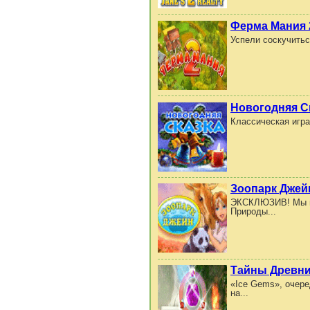
Ферма Мания 
Успели соскучитьс
Новогодняя С
Классическая игра
Зоопарк Джей
ЭКСКЛЮЗИВ! Мы вс
Природы...
Тайны Древни
«Ice Gems», очере
на...