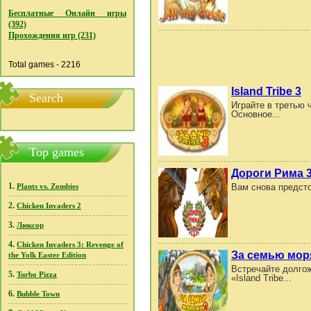
Бесплатные Онлайн игры
(392)
Прохождения игр (231)
Total games - 2216
Island Tribe 3
Search
Играйте в третью 
Основное...
Top games
Дороги Рима 
1.
Вам снова предсто
Plants vs. Zombies
2.
Chicken Invaders 2
3.
Люксор
4.
Chicken Invaders 3: Revenge of
За семью мор
the Yolk Easter Edition
Встречайте долгож
5.
Turbo Pizza
«Island Tribe...
6.
Bubble Town