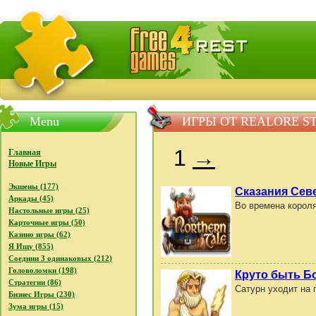
FreeGames4Rrest - Бесплатно скачать игры, бесплат
Menu
ИГРЫ ОТ REALORE S
1
→
Главная
Новые Игры
Экшены (177)
Сказания Сев
Аркады (45)
Во времена короля
Настольные игры (25)
Карточные игры (50)
Казино игры (62)
Я Ищу (855)
Соедини 3 одинаковых (212)
Головоломки (198)
Круто быть Б
Стратегии (86)
Сатурн уходит на 
Бизнес Игры (230)
Зума игры (15)