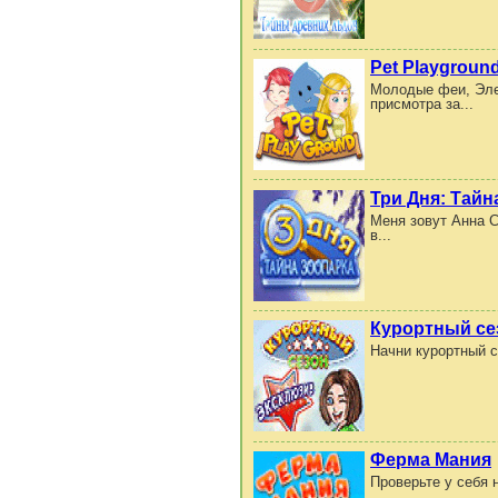
Pet Playgroun
Молодые феи, Эле
присмотра за...
Три Дня: Тайн
Меня зовут Анна С
в...
Курортный се
Начни курортный с
Ферма Мания
Проверьте у себя 