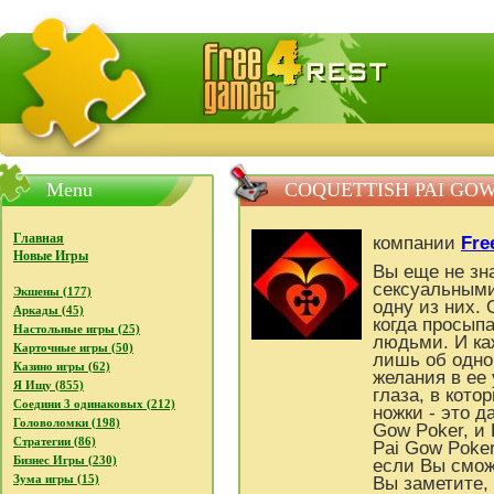
FreeGames4Rrest - Бесплатно скачать игры, бесплат
Menu
COQUETTISH PAI GO
Главная
компании
Fre
Новые Игры
Вы еще не зн
сексуальными
Экшены (177)
одну из них. 
Аркады (45)
когда просып
Настольные игры (25)
людьми. И каж
Карточные игры (50)
лишь об одном
Казино игры (62)
желания в ее
Я Ищу (855)
глаза, в кото
Соедини 3 одинаковых (212)
ножки - это д
Головоломки (198)
Gow Poker, и 
Стратегии (86)
Pai Gow Poker
Бизнес Игры (230)
если Вы смож
Зума игры (15)
Вы заметите, 