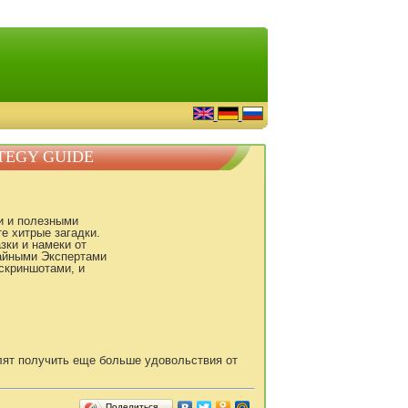
TEGY GUIDE
и и полезными
е хитрые загадки.
зки и намеки от
айными Экспертами
скриншотами, и
лят получить еще больше удовольствия от
Поделиться…