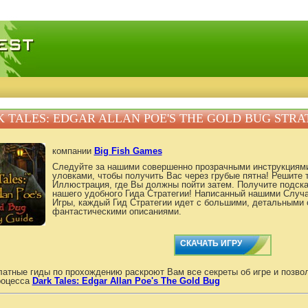
качать игры, бесплатные мини игры онлайн
 TALES: EDGAR ALLAN POE'S THE GOLD BUG STRA
компании
Big Fish Games
Следуйте за нашими совершенно прозрачными инструкциям
уловками, чтобы получить Вас через грубые пятна! Решите т
Иллюстрация, где Вы должны пойти затем. Получите подска
нашего удобного Гида Стратегии! Написанный нашими Случ
Игры, каждый Гид Стратегии идет с большими, детальными 
фантастическими описаниями.
СКАЧАТЬ ИГРУ
атные гиды по прохождению раскроют Вам все секреты об игре и позво
роцесса
Dark Tales: Edgar Allan Poe's The Gold Bug