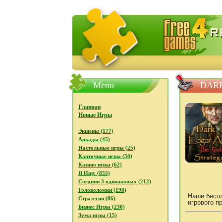
FreeGames4Rrest - Бесплатно с
Menu
DARK
Главная
Новые Игры
Экшены (177)
Аркады (45)
Настольные игры (25)
Карточные игры (50)
Казино игры (62)
Я Ищу (855)
Соедини 3 одинаковых (212)
Головоломки (198)
Наши беспл
Стратегии (86)
игрового п
Бизнес Игры (230)
Зума игры (15)