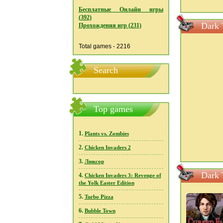
Бесплатные Онлайн игры
(392)
Dark 
Прохождения игр (231)
Total games - 2216
Search
Top games
1.
Plants vs. Zombies
2.
Chicken Invaders 2
3.
Люксор
Dark 
4.
Chicken Invaders 3: Revenge of
the Yolk Easter Edition
5.
Turbo Pizza
6.
Bubble Town