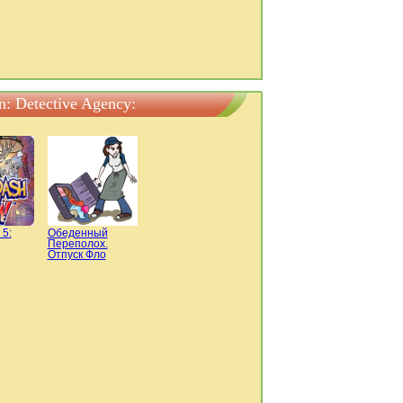
 Detective Agency:
 5:
Обеденный
Переполох.
Отпуск Фло