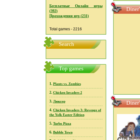
Бесплатные Онлайн игры
Diner
(392)
Прохождения игр (231)
Total games - 2216
Search
Top games
1.
Plants vs. Zombies
2.
Chicken Invaders 2
3.
Люксор
Diner
4.
Chicken Invaders 3: Revenge of
the Yolk Easter Edition
5.
Turbo Pizza
6.
Bubble Town