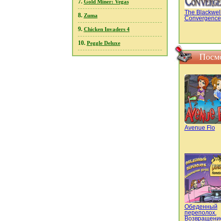
7.
Gold Miner: Vegas
The Blackwel
8.
Zuma
Convergence
9.
Chicken Invaders 4
10.
Peggle Deluxe
Посмо
Avenue Flo
Обеденный
переполох.
Возвращени