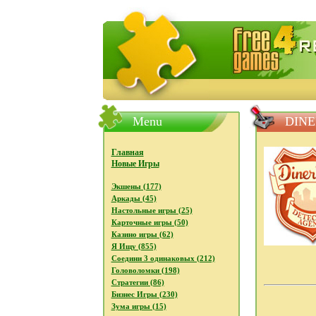
FreeGames4Rrest - Бесплатно с
Menu
DINE
Главная
Новые Игры
Экшены (177)
Аркады (45)
Настольные игры (25)
Карточные игры (50)
Казино игры (62)
Я Ищу (855)
Соедини 3 одинаковых (212)
Головоломки (198)
Стратегии (86)
Бизнес Игры (230)
Зума игры (15)