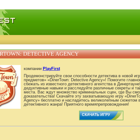
качать игры, бесплатные мини игры онлайн
RTOWN: DETECTIVE AGENCY
компании
PlayFirst
Продемонстрируйте свои способности детектива в новой игр
предметов» «DinerTown: Detective Agency»! Помогите главно
сбежать из известного детективного агентства в Динертаун
дедуктивные навыки и расследуйте различные секреты и тай
места. Вас ждут множество криминальных сцен, где Вы смо
доказательства! Скачайте эту захватывающую игру «DinerTo
Agency» бесплатно и насладитесь великолепным сюжетом 
детективного жанра! Приятного времяпрепровождения!
СКАЧАТЬ ИГРУ