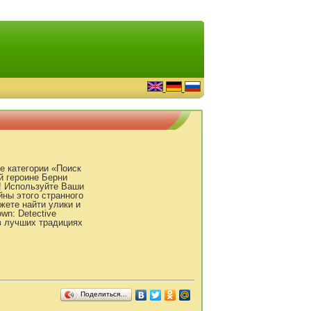
е категории «Поиск
й героине Берни
е! Используйте Ваши
ны этого странного
жете найти улики и
wn: Detective
в лучших традициях
Поделиться…