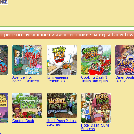
l
трите потрясающие сиквелы и приквелы игры DinerTown:
Avenue Flo:
Кулинарный
Cooking Dash 3:
Diner Dash
Special Delivery
переполох
Thrills and Spills
BOOM
Garden Dash
Hotel Dash 2: Lost
Luxuries
Hotel Dash: Suite
Success
е