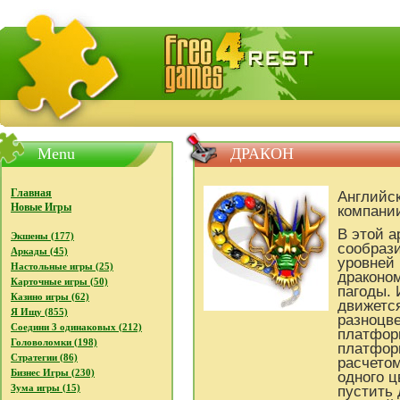
FreeGames4Rrest - Бесплатно скачать игры, бесплат
Menu
ДРАКОН
Главная
Английск
Новые Игры
компани
В этой а
Экшены (177)
сообраз
Аркады (45)
уровней
Настольные игры (25)
драконо
Карточные игры (50)
пагоды. 
Казино игры (62)
движетс
Я Ищу (855)
разноцв
Соедини 3 одинаковых (212)
платфор
Головоломки (198)
платфор
Стратегии (86)
расчетом
Бизнес Игры (230)
одного ц
Зума игры (15)
пустить 