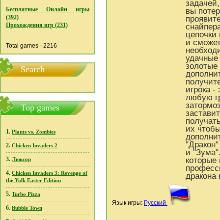
задачей,
Бесплатные Онлайн игры
вы потер
(392)
проявите
Прохождения игр (231)
снайпера
цепочки
и сможе
Total games - 2216
необход
удачные 
золотые
Search
дополнит
получите
игрока 
любую г
затормоз
Top games
заставит
получать
их чтобы
1.
Plants vs. Zombies
дополни
"Дракон"
2.
Chicken Invaders 2
и "Зума"
3.
которые 
Люксор
професс
4.
Chicken Invaders 3: Revenge of
дракона 
the Yolk Easter Edition
5.
Turbo Pizza
Язык игры:
Русский
6.
Bubble Town