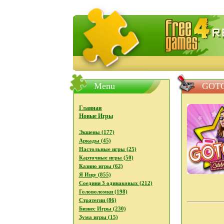
FreeGames4Rrest - Бесплатно с
Menu
GOTC
Главная
Новые Игры
Экшены (177)
Аркады (45)
Настольные игры (25)
Карточные игры (50)
Казино игры (62)
Я Ищу (855)
Соедини 3 одинаковых (212)
Головоломки (198)
Стратегии (86)
Бизнес Игры (230)
Зума игры (15)