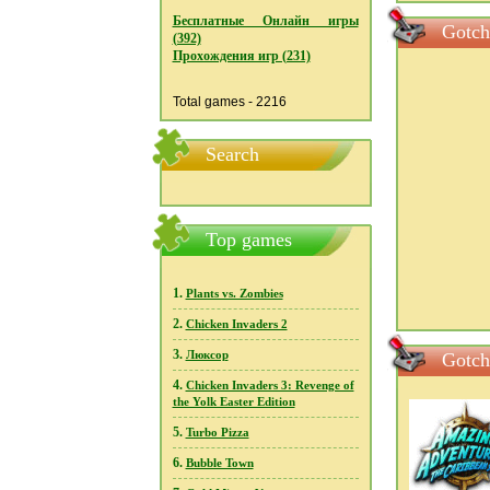
Бесплатные Онлайн игры
Gotch
(392)
Прохождения игр (231)
Total games - 2216
Search
Top games
1.
Plants vs. Zombies
2.
Chicken Invaders 2
3.
Люксор
Gotch
4.
Chicken Invaders 3: Revenge of
the Yolk Easter Edition
5.
Turbo Pizza
6.
Bubble Town