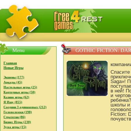
FreeGames4Rrest - Бесплатно скачать игры, бесплат
Menu
GOTHIC FICTION: DA
Главная
компани
Новые Игры
Спасите
приключе
Экшены (177)
Saga»! П
Аркады (45)
поступае
Настольные игры (25)
в ней! П
Карточные игры (50)
и чертов
Казино игры (62)
ребенка?
Я Ищу (855)
школы и
Соедини 3 одинаковых (212)
головоло
Головоломки (198)
Fiction:
Стратегии (86)
почувст
Бизнес Игры (230)
Зума игры (15)