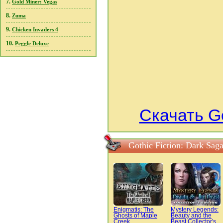
7.
Gold Miner: Vegas
8.
Zuma
9.
Chicken Invaders 4
10.
Peggle Deluxe
Скачать Go
Gothic Fiction: Dark Sa
Enigmatis: The
Mystery Legends:
Ghosts of Maple
Beauty and the
Creek
Beast Collector's