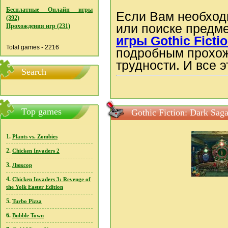
Бесплатные Онлайн игры
Если Вам необход
(392)
или поиске предм
Прохождения игр (231)
игры Gothic Ficti
Total games - 2216
подробным прохож
трудности. И все 
Search
Top games
Gothic Fiction: Dark Sa
1.
Plants vs. Zombies
2.
Chicken Invaders 2
3.
Люксор
4.
Chicken Invaders 3: Revenge of
the Yolk Easter Edition
5.
Turbo Pizza
6.
Bubble Town