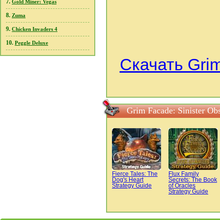
7.
Gold Miner: Vegas
8.
Zuma
9.
Chicken Invaders 4
10.
Peggle Deluxe
Скачать Grim
Grim Facade: Sinister O
Fierce Tales: The
Flux Family
Dog's Heart
Secrets: The Book
Strategy Guide
of Oracles
Strategy Guide