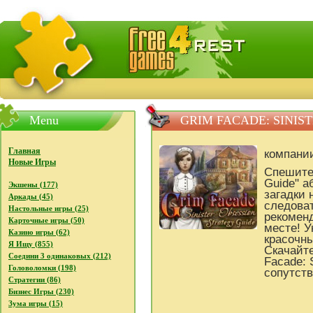
FreeGames4Rrest - Бесплатно скачать игры, бесплат
Menu
GRIM FACADE: SINIS
Главная
компани
Новые Игры
Спешите 
Guide" а
Экшены (177)
загадки 
Аркады (45)
следоват
Настольные игры (25)
рекоменд
Карточные игры (50)
месте! У
Казино игры (62)
красочны
Я Ищу (855)
Скачайте
Соедини 3 одинаковых (212)
Facade: 
Головоломки (198)
сопутств
Стратегии (86)
Бизнес Игры (230)
Зума игры (15)