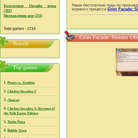
Наши бесплатные гиды по прохожд
Бесплатные Онлайн игры
игрового процесса
Grim Facade: S
(392)
Прохождения игр (231)
Total games - 2216
Grim Facade: Sinister O
Search
Top games
1.
Plants vs. Zombies
2.
Chicken Invaders 2
3.
Люксор
4.
Chicken Invaders 3: Revenge of
the Yolk Easter Edition
5.
Turbo Pizza
6.
Bubble Town