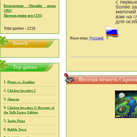
с первых
Бесплатные Онлайн игры
более з
(392)
мелочей 
Прохождения игр (231)
вам на г
для осо
Total games - 2216
Язык игры:
Русский
Search
Top games
Веселая нечисть Скрин
1.
Plants vs. Zombies
2.
Chicken Invaders 2
3.
Люксор
4.
Chicken Invaders 3: Revenge of
the Yolk Easter Edition
5.
Turbo Pizza
6.
Bubble Town