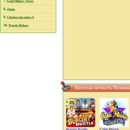
7.
Gold Miner: Vegas
8.
Zuma
9.
Chicken Invaders 4
10.
Peggle Deluxe
Веселая нечисть Похож
Burger Bustle
Cake Mania: