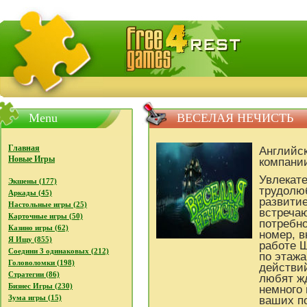
FreeGames4Rrest - Бесплатно скачать игры, бесплат
Menu
ВЕСЕЛАЯ НЕЧИСТЬ
Главная
Английск
Новые Игры
компани
Увлекате
Экшены (177)
трудолю
Аркады (45)
развити
Настольные игры (25)
встречаю
Карточные игры (50)
потребно
Казино игры (62)
номер, в
Я Ищу (855)
работе 
Соедини 3 одинаковых (212)
по этажа
Головоломки (198)
действи
Стратегии (86)
любят жд
Бизнес Игры (230)
немного
Зума игры (15)
ваших по