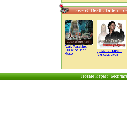
Love & Death: Bitten П
Dark Parables:
Curse of Briar
Доминик Крэйн.
Rose
Загадка снов
Новые Игры
::
Бесплат