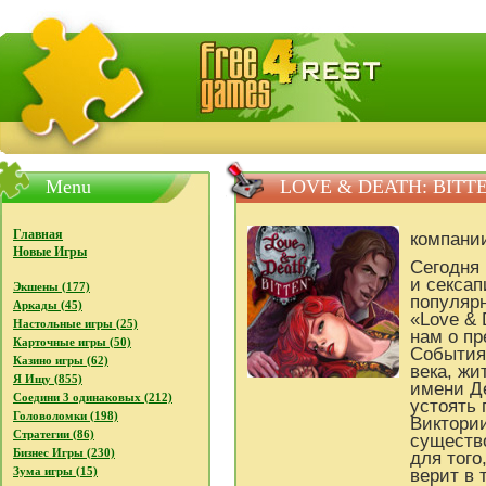
FreeGames4Rrest - Бесплатно скачать игры, бесплат
Menu
LOVE & DEATH: BITT
Главная
компани
Новые Игры
Сегодня
и секса
Экшены (177)
популярн
Аркады (45)
«Love & 
Настольные игры (25)
нам о п
Карточные игры (50)
События 
Казино игры (62)
века, жи
Я Ищу (855)
имени Де
Соедини 3 одинаковых (212)
устоять 
Головоломки (198)
Виктории
Стратегии (86)
существ
Бизнес Игры (230)
для того
Зума игры (15)
верит в 