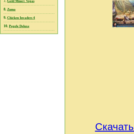
7.
Gold Miner: Vegas
8.
Zuma
9.
Chicken Invaders 4
10.
Peggle Deluxe
Скачать