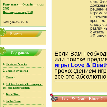
сил. Это
Бесплатные Онлайн игры
должны о
(392)
решении 
Прохождения игр (231)
игроку р
перемеща
кровь дл
Total games - 2216
следующе
различн
сказать,
Search
«Я ищу»
Top games
Если Вам необход
или поиске предм
игры Love & Death
1.
Plants vs. Zombies
прохождением игры
2.
Chicken Invaders 2
все это абсолютно
3.
Люксор
4.
Chicken Invaders 3: Revenge of
the Yolk Easter Edition
5.
Turbo Pizza
Love & Death: Bitten С
6.
Bubble Town