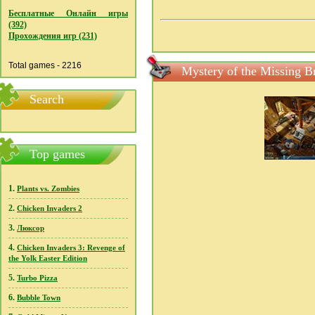
Бесплатные Онлайн игры
(392)
Прохождения игр (231)
Total games - 2216
Mystery of the Missing 
Search
Top games
1.
Plants vs. Zombies
2.
Chicken Invaders 2
3.
Люксор
4.
Chicken Invaders 3: Revenge of
the Yolk Easter Edition
5.
Turbo Pizza
6.
Bubble Town