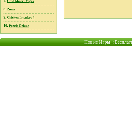
7.
Gold Miner: Vegas
8.
Zuma
9.
Chicken Invaders 4
10.
Peggle Deluxe
Новые Игры
::
Бесплат