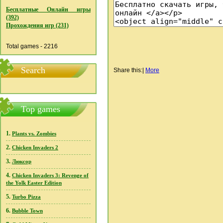
Бесплатные Онлайн игры
(392)
Прохождения игр (231)
Total games - 2216
Search
Share this:
|
More
Top games
1.
Plants vs. Zombies
2.
Chicken Invaders 2
3.
Люксор
4.
Chicken Invaders 3: Revenge of
the Yolk Easter Edition
5.
Turbo Pizza
6.
Bubble Town