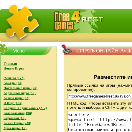
FreeGames4Rrest - Бесплатно скачать игры, бесплат
Menu
ИГРАТЬ ОНЛАЙН Avalon 
Главная
Новые Игры
Разместите иг
Экшены (177)
Аркады (45)
Прямые ссылки на игры (нажмите
Настольные игры (25)
копирования):
Карточные игры (50)
Казино игры (62)
HTML код, чтобы вставить эту иг
Я Ищу (855)
поле для выбора и Ctrl + C для 
Соедини 3 одинаковых (212)
Головоломки (198)
Стратегии (86)
Бизнес Игры (230)
Зума игры (15)