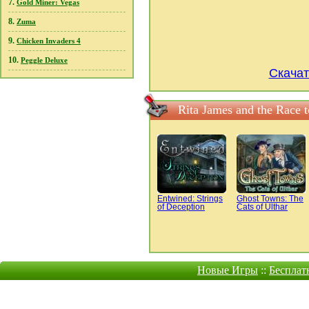
7.
Gold Miner: Vegas
8.
Zuma
9.
Chicken Invaders 4
10.
Peggle Deluxe
Скачат
Rita James and the Race
Entwined: Strings
Ghost Towns: The
of Deception
Cats of Ulthar
Новые Игры
::
Бесплат