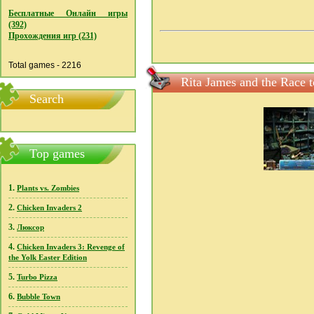
Бесплатные Онлайн игры
(392)
Прохождения игр (231)
Total games - 2216
Rita James and the Race
Search
Top games
1.
Plants vs. Zombies
2.
Chicken Invaders 2
3.
Люксор
4.
Chicken Invaders 3: Revenge of
the Yolk Easter Edition
5.
Turbo Pizza
6.
Bubble Town