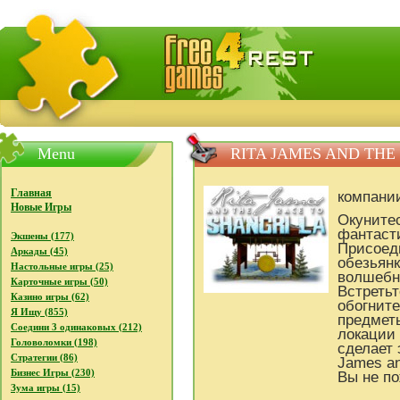
FreeGames4Rrest - Бесплатно скачать игры, бесплат
Menu
RITA JAMES AND THE
Главная
компани
Новые Игры
Окуните
фантасти
Экшены (177)
Присоеди
Аркады (45)
обезьянк
Настольные игры (25)
волшебно
Карточные игры (50)
Встретьт
Казино игры (62)
обогните
Я Ищу (855)
предмет
Соедини 3 одинаковых (212)
локации 
Головоломки (198)
сделает 
Стратегии (86)
James an
Бизнес Игры (230)
Вы не по
Зума игры (15)