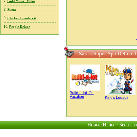
7.
Gold Miner: Vegas
8.
Zuma
9.
Chicken Invaders 4
10.
Peggle Deluxe
Sara's Super Spa Deluxe
Build-a-lot: On
Vacation
King's Legacy
Новые Игры
::
Бесплат