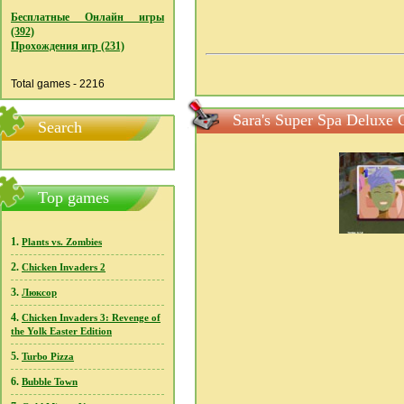
Бесплатные Онлайн игры
(392)
Прохождения игр (231)
Total games - 2216
Sara's Super Spa Delux
Search
Top games
1.
Plants vs. Zombies
2.
Chicken Invaders 2
3.
Люксор
4.
Chicken Invaders 3: Revenge of
the Yolk Easter Edition
5.
Turbo Pizza
6.
Bubble Town