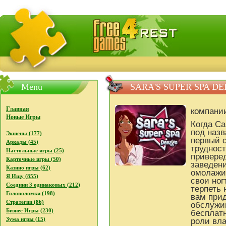
FreeGames4Rrest - Бесплатно скачать игры, бесплат
Menu
SARA'S SUPER SPA D
Главная
компани
Новые Игры
Когда Са
под назв
Экшены (177)
первый с
Аркады (45)
трудност
Настольные игры (25)
привере
Карточные игры (50)
заведен
Казино игры (62)
омолажи
Я Ищу (855)
свои ног
Соедини 3 одинаковых (212)
терпеть 
Головоломки (198)
вам прид
Стратегии (86)
обслужи
Бизнес Игры (230)
бесплатн
Зума игры (15)
роли вла