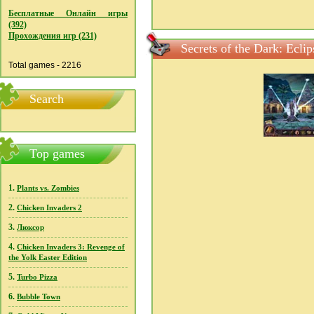
Бесплатные Онлайн игры
(392)
Прохождения игр (231)
Secrets of the Dark: Ecl
Total games - 2216
Search
Top games
1.
Plants vs. Zombies
2.
Chicken Invaders 2
3.
Люксор
4.
Chicken Invaders 3: Revenge of
the Yolk Easter Edition
5.
Turbo Pizza
6.
Bubble Town