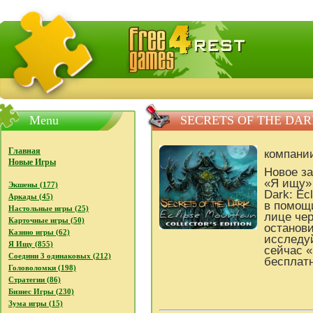
FreeGames4Rrest - Бесплатно скачать игры, бесплат
Menu
SECRETS OF THE DAR
Главная
компани
Новые Игры
Новое з
«Я ищу» 
Экшены (177)
Dark: Ec
Аркады (45)
в помощи
Настольные игры (25)
лице чер
Карточные игры (50)
останови
Казино игры (62)
исследуй
Я Ищу (855)
сейчас «
Соедини 3 одинаковых (212)
бесплатн
Головоломки (198)
Стратегии (86)
Бизнес Игры (230)
Зума игры (15)