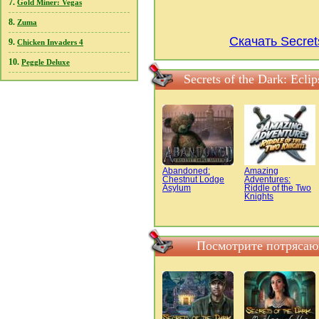
7.
Gold Miner: Vegas
8.
Zuma
Скачать Secrets
9.
Chicken Invaders 4
10.
Peggle Deluxe
Secrets of the Dark: Ecl
Abandoned:
Amazing
Chestnut Lodge
Adventures:
Asylum
Riddle of the Two
Knights
Посмотрите потрясающ