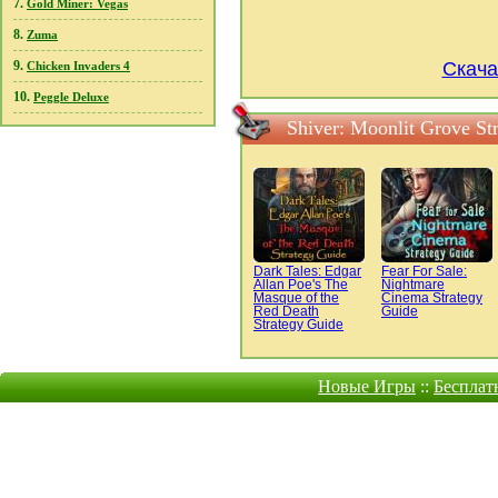
7.
Gold Miner: Vegas
8.
Zuma
9.
Скача
Chicken Invaders 4
10.
Peggle Deluxe
Shiver: Moonlit Grove S
Dark Tales: Edgar
Fear For Sale:
Allan Poe's The
Nightmare
Masque of the
Cinema Strategy
Red Death
Guide
Strategy Guide
Новые Игры
::
Бесплат