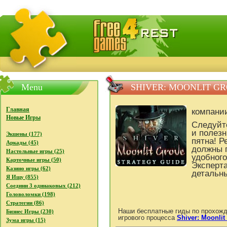
FreeGames4Rrest - Бесплатно скачать игры, бесплат
Menu
SHIVER: MOONLIT G
Главная
компани
Новые Игры
Следуйт
и полезн
Экшены (177)
пятна! Р
Аркады (45)
должны п
Настольные игры (25)
удобног
Карточные игры (50)
Эксперт
Казино игры (62)
детальн
Я Ищу (855)
Соедини 3 одинаковых (212)
Головоломки (198)
Стратегии (86)
Наши бесплатные гиды по прохожд
Бизнес Игры (230)
игрового процесса
Shiver: Moonlit
Зума игры (15)