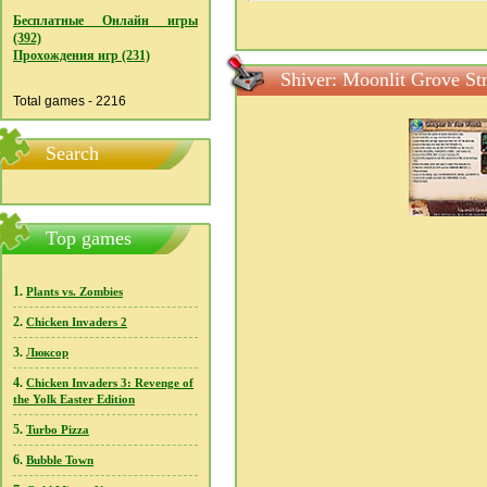
Бесплатные Онлайн игры
(392)
Прохождения игр (231)
Shiver: Moonlit Grove S
Total games - 2216
Search
Top games
1.
Plants vs. Zombies
2.
Chicken Invaders 2
3.
Люксор
4.
Chicken Invaders 3: Revenge of
the Yolk Easter Edition
5.
Turbo Pizza
6.
Bubble Town