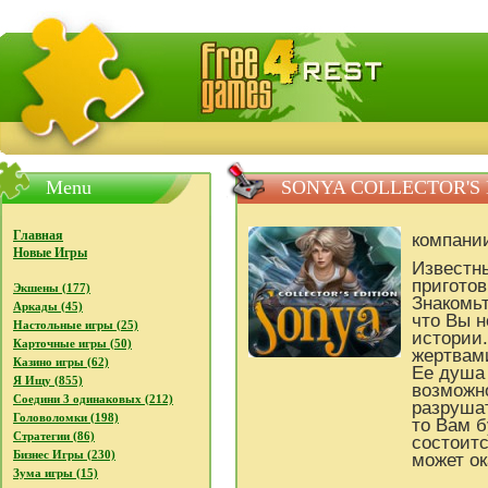
FreeGames4Rrest - Бесплатно скачать игры, бесплат
Menu
SONYA COLLECTOR'S 
Главная
компани
Новые Игры
Известны
приготов
Экшены (177)
Знакомьт
Аркады (45)
что Вы н
Настольные игры (25)
истории.
Карточные игры (50)
жертвами
Казино игры (62)
Ее душа 
Я Ищу (855)
возможно
Соедини 3 одинаковых (212)
разрушат
Головоломки (198)
то Вам б
Стратегии (86)
состоитс
Бизнес Игры (230)
может о
Зума игры (15)