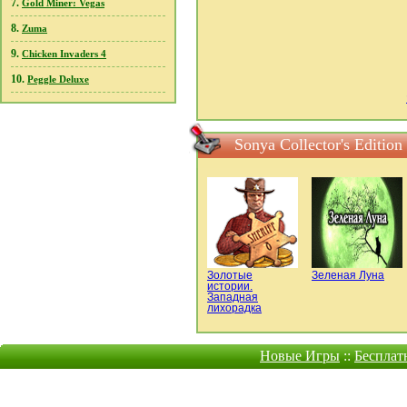
7.
Gold Miner: Vegas
8.
Zuma
9.
Chicken Invaders 4
10.
Peggle Deluxe
Sonya Collector's Editi
Золотые
Зеленая Луна
истории.
Западная
лихорадка
Новые Игры
::
Бесплат