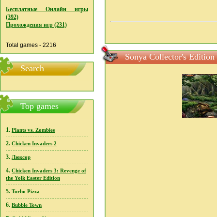
Бесплатные Онлайн игры
(392)
Прохождения игр (231)
Total games - 2216
Sonya Collector's Editi
Search
Top games
1.
Plants vs. Zombies
2.
Chicken Invaders 2
3.
Люксор
4.
Chicken Invaders 3: Revenge of
the Yolk Easter Edition
5.
Turbo Pizza
6.
Bubble Town