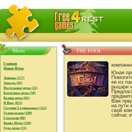
FreeGames4Rrest - Бесплатно скачать игры, бесплат
Menu
THE FOOL
Главная
компани
Новые Игры
Юная пр
Помогите
Экшены (177)
ее из ла
Аркады (45)
рыцари 
Настольные игры (25)
Предлага
Карточные игры (50)
предмето
Казино игры (62)
Вам пре
Я Ищу (855)
на пути 
Соедини 3 одинаковых (212)
свой ко
Головоломки (198)
сейчас и
Стратегии (86)
Бизнес Игры (230)
Зума игры (15)