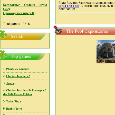
Если Вам необходима помощь в решен
Бесплатные Онлайн игры
игры The Fool
. А также ознакомиться
(392)
бесплатно!
Прохождения игр (231)
Total games - 2216
The Fool Скриншоты
Search
Top games
1.
Plants vs. Zombies
2.
Chicken Invaders 2
3.
Люксор
4.
Chicken Invaders 3: Revenge of
the Yolk Easter Edition
5.
Turbo Pizza
6.
Bubble Town