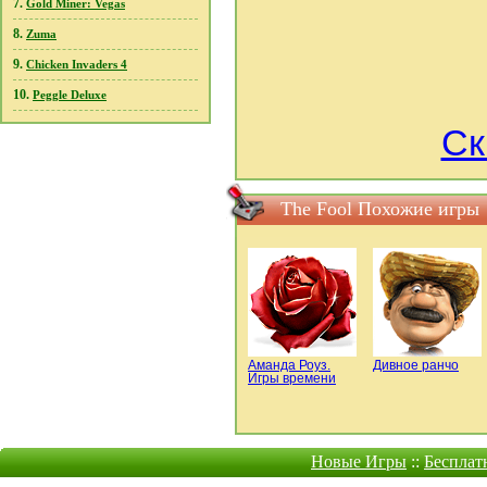
7.
Gold Miner: Vegas
8.
Zuma
9.
Chicken Invaders 4
10.
Peggle Deluxe
Ск
The Fool Похожие игры
Аманда Роуз.
Дивное ранчо
Игры времени
Новые Игры
::
Бесплат