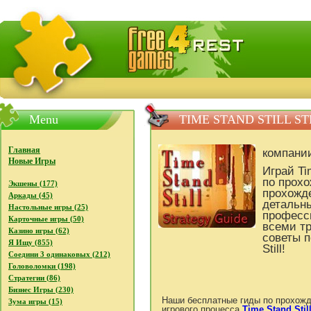
FreeGames4Rrest - Бесплатно скачать игры, бесплат
Menu
TIME STAND STILL S
Главная
компани
Новые Игры
Играй Ti
по прох
Экшены (177)
прохожд
Аркады (45)
детальн
Настольные игры (25)
професси
Карточные игры (50)
всеми т
Казино игры (62)
советы п
Я Ищу (855)
Still!
Соедини 3 одинаковых (212)
Головоломки (198)
Стратегии (86)
Бизнес Игры (230)
Наши бесплатные гиды по прохожд
Зума игры (15)
игрового процесса
Time Stand Stil