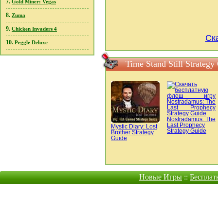
7.
Gold Miner: Vegas
8.
Zuma
9.
Chicken Invaders 4
Ска
10.
Peggle Deluxe
Time Stand Still Strate
Nostradamus: The
Last Prophecy
Mystic Diary: Lost
Strategy Guide
Brother Strategy
Guide
Новые Игры
::
Бесплат