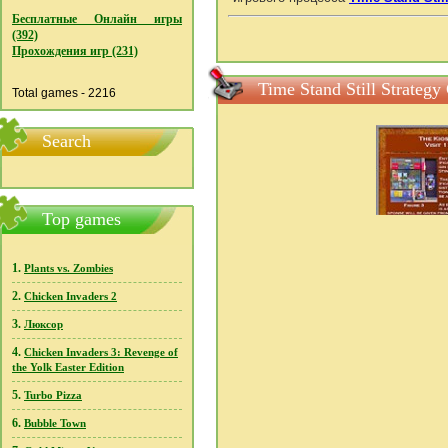
Бесплатные Онлайн игры
(392)
Прохождения игр (231)
Time Stand Still Strate
Total games - 2216
Search
Top games
1.
Plants vs. Zombies
2.
Chicken Invaders 2
3.
Люксор
4.
Chicken Invaders 3: Revenge of
the Yolk Easter Edition
5.
Turbo Pizza
6.
Bubble Town