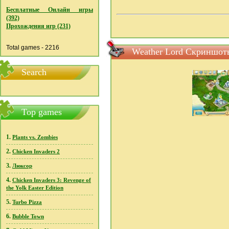
Бесплатные Онлайн игры
(392)
Прохождения игр (231)
Total games - 2216
Weather Lord Скриншот
Search
Top games
1.
Plants vs. Zombies
2.
Chicken Invaders 2
3.
Люксор
4.
Chicken Invaders 3: Revenge of
the Yolk Easter Edition
5.
Turbo Pizza
6.
Bubble Town