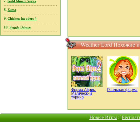
7.
Gold Miner: Vegas
8.
Zuma
9.
Chicken Invaders 4
10.
Peggle Deluxe
Weather Lord Похожие 
Ферма Айрис.
Реальная ферма
Магический
турнир
Новые Игры
::
Бесплат