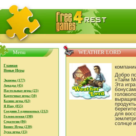
FreeGames4Rrest - Бесплатно скачать игры, бесплат
Menu
WEATHER LORD
Главная
компани
Новые Игры
Добро п
«Тайм Ме
Экшены (177)
Эта игра
Аркады (45)
бонусам
Настольные игры (25)
головол
Карточные игры (50)
выращив
Казино игры (62)
продукты
Я Ищу (855)
берегит
Соедини 3 одинаковых (212)
для восс
Головоломки (198)
землетр
Стратегии (86)
солнце и
Бизнес Игры (230)
Зума игры (15)