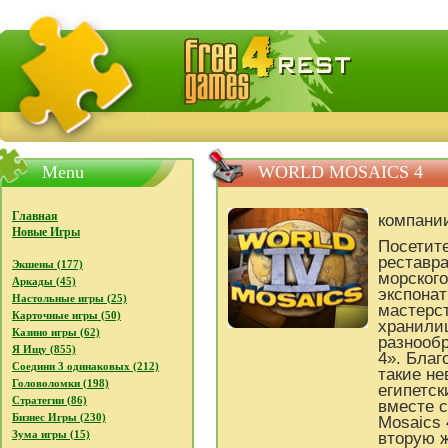
FreeGames4Rrest - Бесплатно скачать игры, бесплат
Menu
WORLD MOSAICS 4
Главная
компани
Новые Игры
Посетит
реставра
Экшены (177)
морского
Аркады (45)
экспонат
Настольные игры (25)
мастерст
Карточные игры (50)
хранили
Казино игры (62)
разнообр
Я Ищу (855)
4». Благ
Соедини 3 одинаковых (212)
такие не
Головоломки (198)
египетск
Стратегии (86)
вместе с
Бизнес Игры (230)
Mosaics
Зума игры (15)
вторую 