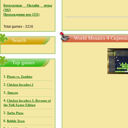
Бесплатные Онлайн игры
(392)
Прохождения игр (231)
Total games - 2216
World Mosaics 4 Скрин
Search
Top games
1.
Plants vs. Zombies
2.
Chicken Invaders 2
3.
Люксор
4.
Chicken Invaders 3: Revenge of
the Yolk Easter Edition
5.
Turbo Pizza
6.
Bubble Town