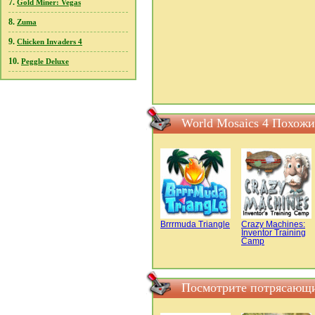
7.
Gold Miner: Vegas
8.
Zuma
9.
Chicken Invaders 4
10.
Peggle Deluxe
World Mosaics 4 Похожи
Brrrmuda Triangle
Crazy Machines:
Inventor Training
Camp
Посмотрите потрясающи