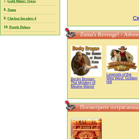
7.
Gold Miner: Vegas
8.
Zuma
Ск
9.
Chicken Invaders 4
10.
Peggle Deluxe
Zuma's Revenge! - Adve
Legends of the
Wild West: Golden
Becky Brogan:
Hill
The Mystery of
Meane Manor
Посмотрите потрясающие