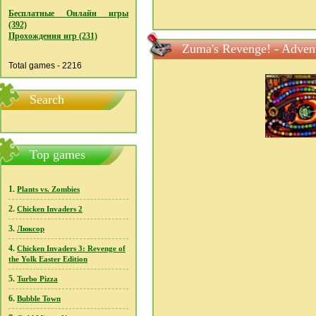
Бесплатные Онлайн игры
(392)
Прохождения игр (231)
Zuma's Revenge! - Adve
Total games - 2216
Search
Top games
1.
Plants vs. Zombies
2.
Chicken Invaders 2
3.
Люксор
4.
Chicken Invaders 3: Revenge of
the Yolk Easter Edition
5.
Turbo Pizza
6.
Bubble Town