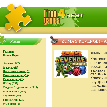
FreeGames4Rrest - Бесплатно скачать игры, бесплат
Menu
ZUMA'S REVENGE! -
Главная
компани
Новые Игры
Компани
специал
Экшены (177)
версия и
Аркады (45)
вариант
Настольные игры (25)
отличие 
Карточные игры (50)
Красочна
Казино игры (62)
пауэр-ап
Я Ищу (855)
наслажд
Соедини 3 одинаковых (212)
разноцв
Головоломки (198)
Стратегии (86)
Бизнес Игры (230)
Зума игры (15)