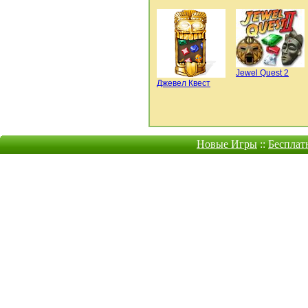
Jewel Quest 2
Джевел Квест
Новые Игры
::
Бесплат