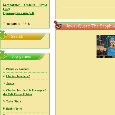
Бесплатные Онлайн игры
(392)
Прохождения игр (231)
Total games - 2216
Jewel Quest: The Sapph
Search
Top games
1.
Plants vs. Zombies
2.
Chicken Invaders 2
3.
Люксор
4.
Chicken Invaders 3: Revenge of
the Yolk Easter Edition
5.
Turbo Pizza
6.
Bubble Town