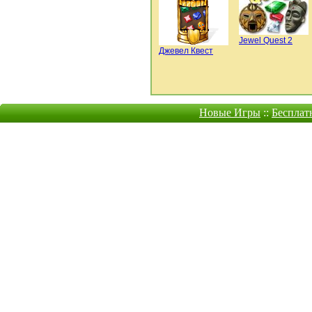
Jewel Quest 2
Джевел Квест
Новые Игры
::
Бесплат