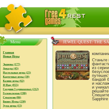
FreeGames4Rrest - Бесплатно скачать игры, бесплат
Menu
JEWEL QUEST: THE S
Главная
компани
Новые Игры
Станьте 
фантаст
Экшены (177)
из серии
Аркады (45)
безуслов
Настольные игры (25)
путешес
Карточные игры (50)
бандой 
Казино игры (62)
и наслаж
Я Ищу (855)
и уника
Соедини 3 одинаковых (212)
решайте
Головоломки (198)
Спешите 
Стратегии (86)
Sapphire
Бизнес Игры (230)
Зума игры (15)